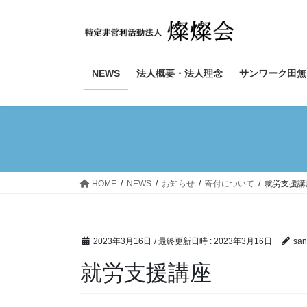
コ
ナ
ン
ビ
テ
ゲ
ン
ー
ツ
シ
NEWS
法人概要・法人理念
サンワーク田無
へ
ョ
ス
ン
キ
に
ッ
移
プ
動
HOME
NEWS
お知らせ
寄付について
就労支援講
2023年3月16日
/ 最終更新日時 :
2023年3月16日
san
就労支援講座